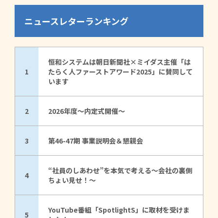
ニュースレターランキング
恒和システムは朝日新聞社×ミイダス主催「は
1
たらく人ファーストアワード2025」に賛同して
います
2
2026年度～内定式開催～
3
第46-47期 事業説明会＆懇親会
“社員のしあわせ”を本気で考える～会社の裏側
4
ちょい見せ！～
YouTube番組「SpotlightS」に取材を受けま
5